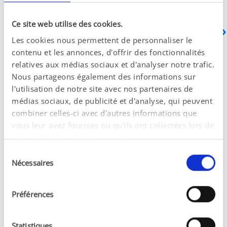
Ce site web utilise des cookies.
Les cookies nous permettent de personnaliser le
contenu et les annonces, d'offrir des fonctionnalités
relatives aux médias sociaux et d'analyser notre trafic.
Notre entreprise voit le jour, 
Jacques Besi
Nous partageons également des informations sur
créée par Abel Besins.
rênes du labo
l'utilisation de notre site avec nos partenaires de
nouveaux pro
médias sociaux, de publicité et d'analyse, qui peuvent
l’entreprise 
production.
combiner celles-ci avec d'autres informations que
vous leur avez fournies ou qu'ils ont collectées lors de
votre utilisation de leurs services.
Sélection
Nécessaires
du
consentement
Préférences
Statistiques