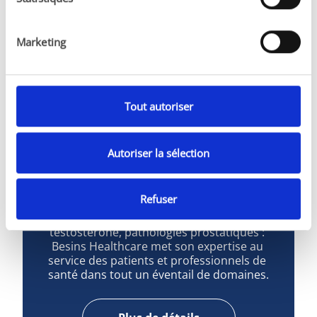
Marketing
Tout autoriser
Autoriser la sélection
Expertise
Refuser
Ménopause, fertilité, grossesse, déficit en 
testostérone, pathologies prostatiques : 
Besins Healthcare met son expertise au 
service des patients et professionnels de 
santé dans tout un éventail de domaines.