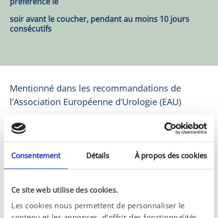
préférence le
soir avant le coucher, pendant au moins 10 jours 
consécutifs
Mentionné dans les recommandations de 
l’Association Européenne d’Urologie (EAU)
®
DEPROX
 Suppositoires 
est mentionné dans 
les recommandations de l’Association 
Européenne d’Urologie (EAU) dans la section 
Consentement
Détails
À propos des cookies
Prise en charge pharmacologique du
syndrome douloureux pelvien chronique.
Ce site web utilise des cookies.
<< Dans un essai contrôlé randomisé portant 
Les cookies nous permettent de personnaliser le
sur des patients traités avec des suppositoires 
contenu et les annonces, d'offrir des fonctionnalités