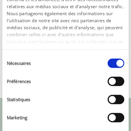
® 
à base d’extraits de pollen (DEPROX
relatives aux médias sociaux et d'analyser notre trafic.
Suppositoires) (n=70) vs ibuprofène par voie 
Nous partageons également des informations sur
l'utilisation de notre site avec nos partenaires de
orale (n=71) sur une période de 10 jours, les 
médias sociaux, de publicité et d'analyse, qui peuvent
auteurs ont confirmé un 
effet cliniquement 
combiner celles-ci avec d'autres informations que
significatif
 jusqu'à six mois de suivi, avec 
vous leur avez fournies ou qu'ils ont collectées lors de
moins d'effets indésirables dans le groupe 
votre utilisation de leurs services.
3
extrait de pollen.
 >>
Sélection
Nécessaires
du
POUVANT ÊTRE PRIS EN
consentement
COMPLÉMENT :
Préférences
Statistiques
®
DEPROX
500 comprimés
Marketing
ACTION SYSTÉMIQUE